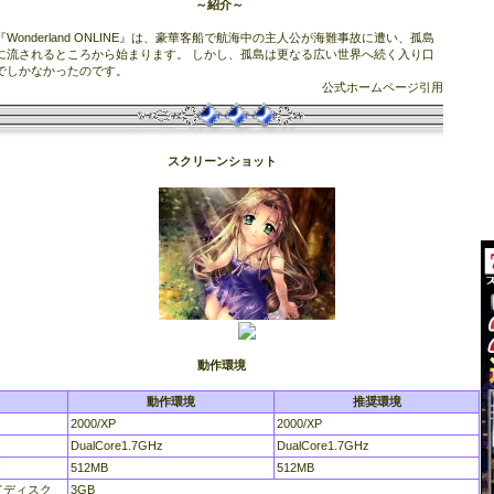
～紹介～
『Wonderland ONLINE』は、豪華客船で航海中の主人公が海難事故に遭い、孤島
に流されるところから始まります。 しかし、孤島は更なる広い世界へ続く入り口
でしかなかったのです。
公式ホームページ引用
スクリーンショット
動作環境
動作環境
推奨環境
2000/XP
2000/XP
DualCore1.7GHz
DualCore1.7GHz
リ
512MB
512MB
ドディスク
3GB