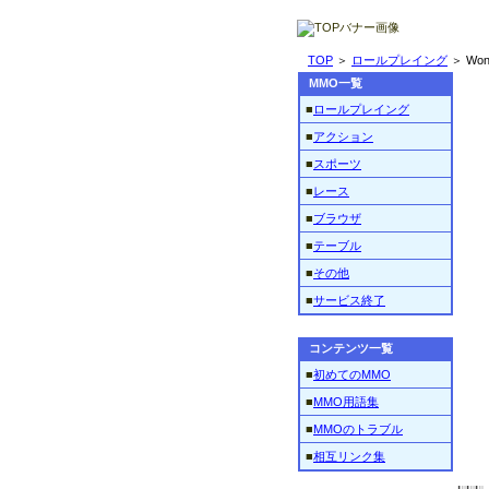
TOP
＞
ロールプレイング
＞ Wond
MMO一覧
■
ロールプレイング
■
アクション
■
スポーツ
■
レース
■
ブラウザ
■
テーブル
■
その他
■
サービス終了
コンテンツ一覧
■
初めてのMMO
■
MMO用語集
■
MMOのトラブル
■
相互リンク集