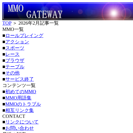
TOP
＞ 2026年2月記事一覧
MMO一覧
■
ロールプレイング
■
アクション
■
スポーツ
■
レース
■
ブラウザ
■
テーブル
■
その他
■
サービス終了
コンテンツ一覧
■
初めてのMMO
■
MMO用語集
■
MMOのトラブル
■
相互リンク集
CONTACT
■
リンクについて
■
お問い合わせ