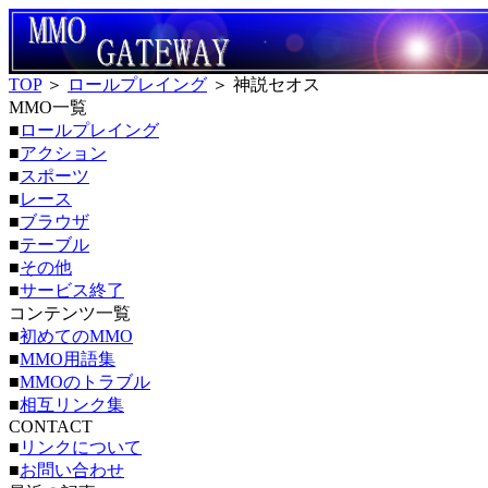
TOP
＞
ロールプレイング
＞ 神説セオス
MMO一覧
■
ロールプレイング
■
アクション
■
スポーツ
■
レース
■
ブラウザ
■
テーブル
■
その他
■
サービス終了
コンテンツ一覧
■
初めてのMMO
■
MMO用語集
■
MMOのトラブル
■
相互リンク集
CONTACT
■
リンクについて
■
お問い合わせ