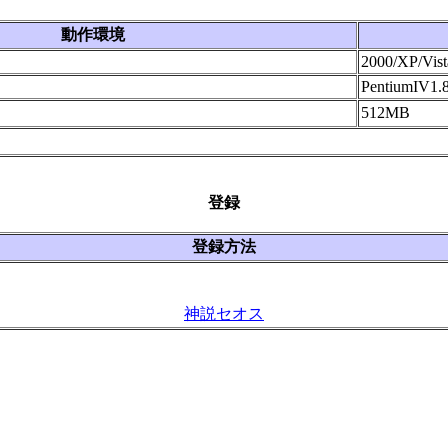
動作環境
2000/XP/Vist
PentiumIV1
512MB
登録
登録方法
神説セオス