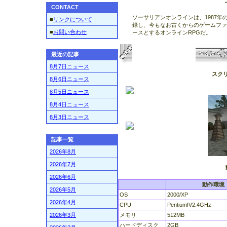
CONTACT
ソーサリアンオンラインは、1987年
■
リンクについて
録し、今もなお古くからのゲームファ
■
お問い合わせ
ースとするオンラインRPGだ。
最近の記事
8月7日ニュース
スク
8月6日ニュース
8月5日ニュース
8月4日ニュース
8月3日ニュース
記事一覧
2026年8月
2026年7月
2026年6月
動作環境
2026年5月
OS
2000/XP
2026年4月
CPU
PentiumIV2.4GHz
2026年3月
メモリ
512MB
ハードディスク
2GB