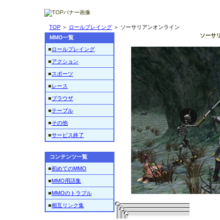
TOP
＞
ロールプレイング
＞ ソーサリアンオンライン
ソーサ
MMO一覧
■
ロールプレイング
■
アクション
■
スポーツ
■
レース
■
ブラウザ
■
テーブル
■
その他
■
サービス終了
コンテンツ一覧
■
初めてのMMO
■
MMO用語集
■
MMOのトラブル
■
相互リンク集