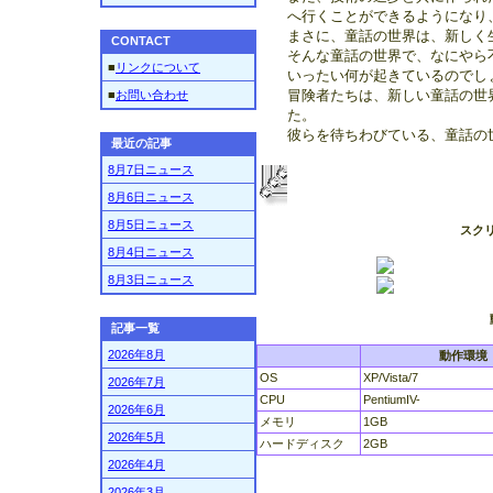
へ行くことができるようになり
まさに、童話の世界は、新しく
CONTACT
そんな童話の世界で、なにやら
■
リンクについて
いったい何が起きているのでし
冒険者たちは、新しい童話の世
■
お問い合わせ
た。
彼らを待ちわびている、童話の
最近の記事
8月7日ニュース
8月6日ニュース
8月5日ニュース
スク
8月4日ニュース
8月3日ニュース
記事一覧
2026年8月
動作環境
OS
XP/Vista/7
2026年7月
CPU
PentiumIV-
2026年6月
メモリ
1GB
2026年5月
ハードディスク
2GB
2026年4月
2026年3月