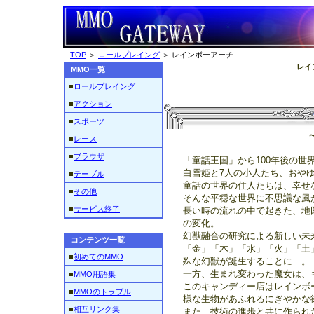
TOP
＞
ロールプレイング
＞ レインボーアーチ
レイ
MMO一覧
■
ロールプレイング
■
アクション
■
スポーツ
■
レース
■
ブラウザ
「童話王国」から100年後の世
白雪姫と7人の小人たち、おや
■
テーブル
童話の世界の住人たちは、幸せ
■
その他
そんな平穏な世界に不思議な風
■
サービス終了
長い時の流れの中で起きた、地
の変化。
幻獣融合の研究による新しい未
コンテンツ一覧
「金」「木」「水」「火」「土
■
初めてのMMO
殊な幻獣が誕生することに…。
一方、生まれ変わった魔女は、
■
MMO用語集
このキャンディー店はレインボ
■
MMOのトラブル
様な生物があふれるにぎやかな
■
相互リンク集
また、技術の進歩と共に作られ