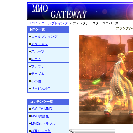
TOP
＞
ロールプレイング
＞ ファンタシースターユニバース
ファンタシ
MMO一覧
■
ロールプレイング
■
アクション
■
スポーツ
■
レース
■
ブラウザ
■
テーブル
■
その他
■
サービス終了
コンテンツ一覧
■
初めてのMMO
■
MMO用語集
■
MMOのトラブル
■
相互リンク集