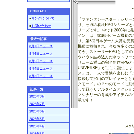
CONTACT
■
リンクについて
「ファンタシースター」シリーズ
り、セガの看板RPGシリーズ
■
お問い合わせ
リーズです。 中でも2000年
イン」は、家庭用ゲーム機初の
最近の記事
り、第5回日本ゲーム大賞を受
機種に移植され、今なお多くの
8月7日ニュース
て今、ストーリーRPGとしての
8月6日ニュース
ウハウを詰め込んだネットワーク
8月5日ニュース
リューム満点の完全新作RPGとし
UNIVERSE」がここに誕生し
8月4日ニュース
ス」は、一人で冒険を楽しむ「
8月3日ニュース
接続して沢山のプレイヤーとと
クモード」の２つのモードに別
して戦うリアルタイムアクショ
記事一覧
マシナリーの育成やアイテムの
2026年8月
載です！
2026年7月
2026年6月
2026年5月
スク
2026年4月
2026年3月