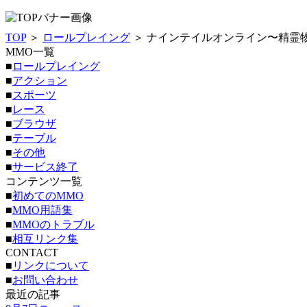
TOP
＞
ロールプレイング
＞ ナインテイルオンライン〜精霊
MMO一覧
■
ロールプレイング
■
アクション
■
スポーツ
■
レース
■
ブラウザ
■
テーブル
■
その他
■
サービス終了
コンテンツ一覧
■
初めてのMMO
■
MMO用語集
■
MMOのトラブル
■
相互リンク集
CONTACT
■
リンクについて
■
お問い合わせ
最近の記事