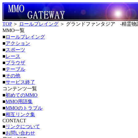
TOP
＞
ロールプレイング
＞ グランドファンタジア -精霊物
MMO一覧
■
ロールプレイング
■
アクション
■
スポーツ
■
レース
■
ブラウザ
■
テーブル
■
その他
■
サービス終了
コンテンツ一覧
■
初めてのMMO
■
MMO用語集
■
MMOのトラブル
■
相互リンク集
CONTACT
■
リンクについて
■
お問い合わせ