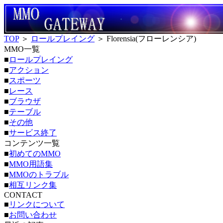
TOP
＞
ロールプレイング
＞ Florensia(フローレンシア)
MMO一覧
■
ロールプレイング
■
アクション
■
スポーツ
■
レース
■
ブラウザ
■
テーブル
■
その他
■
サービス終了
コンテンツ一覧
■
初めてのMMO
■
MMO用語集
■
MMOのトラブル
■
相互リンク集
CONTACT
■
リンクについて
■
お問い合わせ