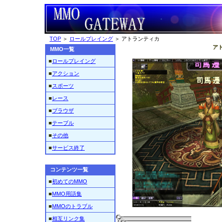
TOP
＞
ロールプレイング
＞ アトランティカ
ア
MMO一覧
■
ロールプレイング
■
アクション
■
スポーツ
■
レース
■
ブラウザ
■
テーブル
■
その他
■
サービス終了
コンテンツ一覧
■
初めてのMMO
■
MMO用語集
■
MMOのトラブル
■
相互リンク集