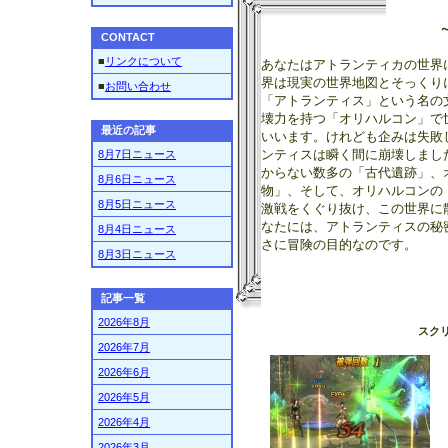
CONTACT
■
リンクについて
あなたはアトランティカの世界
界は現実の世界地図とそっくり
■
お問い合わせ
「アトランティス」という名の
壊力を持つ「オリハルコン」で
最近の記事
いいます。けれども企みは失敗
ンティスは瞬く間に崩壊しまし
8月7日ニュース
からない数多の「古代遺跡」、
8月6日ニュース
物」、そして、オリハルコンの
8月5日ニュース
激戦をくぐり抜け、この世界に
なたには、アトランティスの秘
8月4日ニュース
さに冒険の目的なのです。
8月3日ニュース
記事一覧
2026年8月
スク
2026年7月
2026年6月
2026年5月
2026年4月
2026年3月