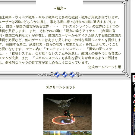
～紹介～
領土戦争・ウィペア戦争・ギルド戦争など多彩な戦闘・戦争が用意されています。
ユーザーは2国のどちらかに属し、事ある度に様々な戦いの場に遭遇するでしょ
う。 自国・敵国の通貨がある世界・・・「アレスオンライン」の世界には２つの
通貨が共存します。 また、それぞれの国に「能力の違うアイテム」（自国に有
利・敵国に有利など）が存在し、敵国のユーザーからアイテム購入する際に敵国の
通貨が必要など、他のゲームにはあまり見られない独特な経済システムを提供しま
す。 戦闘する為に、武器能力・自らの能力（攻撃力など）を向上させていくこと
必要になります。 ゲーム内に「エンチャントシステム」・「勇気の証システ
ム」・「祝福システム」など様々なシステムを用意し、敵国との差をつける育成シ
ステムが充実。また、「スキルシステム」も多彩な育て方が出来るように設計さ
れ、個性的なキャラの育て方が楽しめるようになっています。
公式ホームページ引用
スクリーンショット