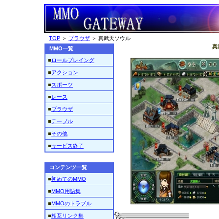
TOP
＞
ブラウザ
＞ 真武天ソウル
真
MMO一覧
■
ロールプレイング
■
アクション
■
スポーツ
■
レース
■
ブラウザ
■
テーブル
■
その他
■
サービス終了
コンテンツ一覧
■
初めてのMMO
■
MMO用語集
■
MMOのトラブル
■
相互リンク集