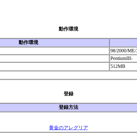
動作環境
動作環境
98/2000/ME/
PentiumIII-
512MB
登録
登録方法
黄金のアレグリア