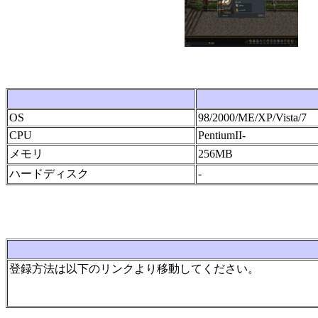
OS
98/2000/ME/XP/Vista/7
CPU
PentiumII-
メモリ
256MB
ハードディスク
-
登録方法は以下のリンクより移動してください。