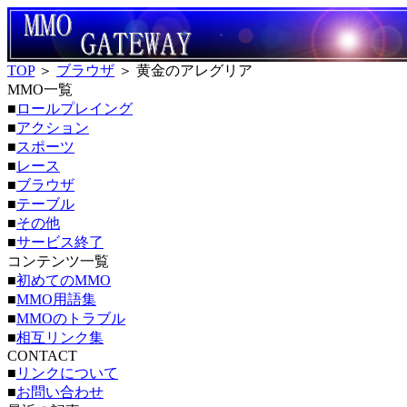
TOP
＞
ブラウザ
＞ 黄金のアレグリア
MMO一覧
■
ロールプレイング
■
アクション
■
スポーツ
■
レース
■
ブラウザ
■
テーブル
■
その他
■
サービス終了
コンテンツ一覧
■
初めてのMMO
■
MMO用語集
■
MMOのトラブル
■
相互リンク集
CONTACT
■
リンクについて
■
お問い合わせ